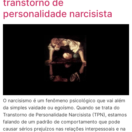
transtorno de
personalidade narcisista
O narcisismo é um fenômeno psicológico que vai além
da simples vaidade ou egoísmo. Quando se trata do
Transtorno de Personalidade Narcisista (TPN), estamos
falando de um padrão de comportamento que pode
causar sérios prejuízos nas relações interpessoais e na