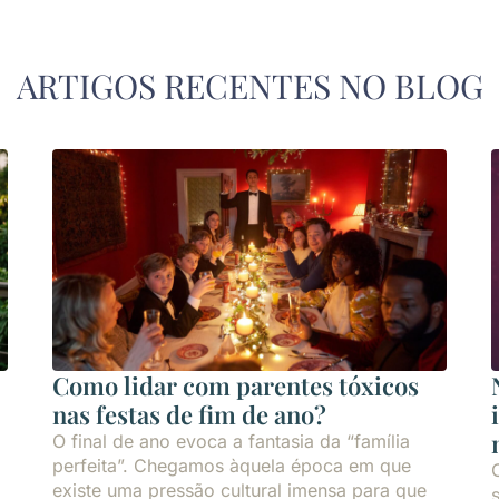
ARTIGOS RECENTES NO BLOG
Como lidar com parentes tóxicos
nas festas de fim de ano?
O final de ano evoca a fantasia da “família
perfeita”. Chegamos àquela época em que
existe uma pressão cultural imensa para que