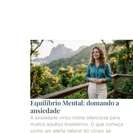
Equilíbrio Mental: domando a
ansiedade
A ansiedade virou rotina silenciosa para
muitos adultos brasileiros. O que começa
como um alerta natural do corpo se