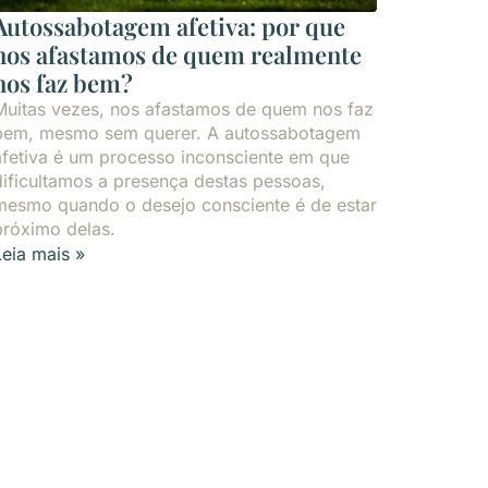
Autossabotagem afetiva: por que
nos afastamos de quem realmente
nos faz bem?
Muitas vezes, nos afastamos de quem nos faz
bem, mesmo sem querer. A autossabotagem
afetiva é um processo inconsciente em que
dificultamos a presença destas pessoas,
mesmo quando o desejo consciente é de estar
próximo delas.
Leia mais »