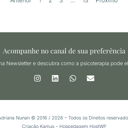
Anterior
1
2
3
…
13
Próximo
Acompanhe no canal de sua preferência
na Newsletter e descubra como a psicoterapia pode el
Adriana Nunan © 2016 / 2026 – Todos os Direitos reservado
Criação
Kamus
–
Hospedagem HostWP