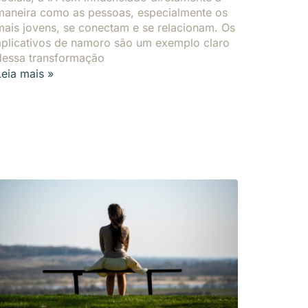
maneira como as pessoas, especialmente os
mais jovens, se conectam e se relacionam. Os
aplicativos de namoro são um exemplo claro
dessa transformação
Leia mais »