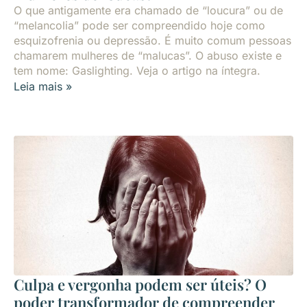
O que antigamente era chamado de “loucura” ou de
“melancolia” pode ser compreendido hoje como
esquizofrenia ou depressão. É muito comum pessoas
chamarem mulheres de “malucas”. O abuso existe e
tem nome: Gaslighting. Veja o artigo na íntegra.
Leia mais »
Culpa e vergonha podem ser úteis? O
poder transformador de compreender