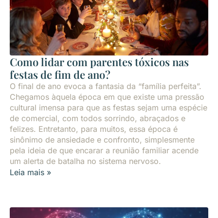
Como lidar com parentes tóxicos nas
festas de fim de ano?
O final de ano evoca a fantasia da “família perfeita”.
Chegamos àquela época em que existe uma pressão
cultural imensa para que as festas sejam uma espécie
de comercial, com todos sorrindo, abraçados e
felizes. Entretanto, para muitos, essa época é
sinônimo de ansiedade e confronto, simplesmente
pela ideia de que encarar a reunião familiar acende
um alerta de batalha no sistema nervoso.
Leia mais »