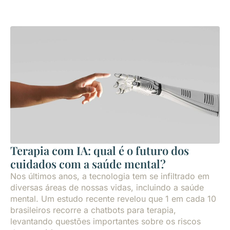
Terapia com IA: qual é o futuro dos
cuidados com a saúde mental?
Nos últimos anos, a tecnologia tem se infiltrado em
diversas áreas de nossas vidas, incluindo a saúde
mental. Um estudo recente revelou que 1 em cada 10
brasileiros recorre a chatbots para terapia,
levantando questões importantes sobre os riscos