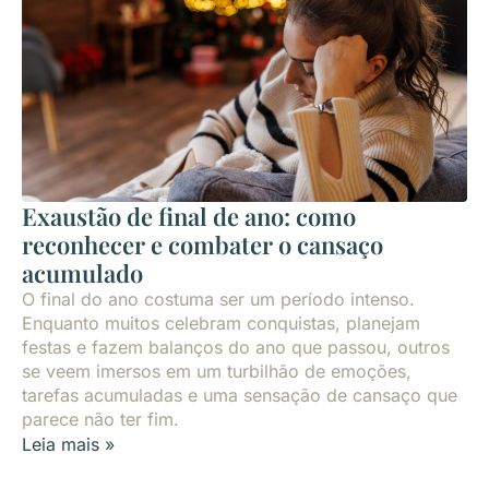
Exaustão de final de ano: como
reconhecer e combater o cansaço
acumulado
O final do ano costuma ser um período intenso.
Enquanto muitos celebram conquistas, planejam
festas e fazem balanços do ano que passou, outros
se veem imersos em um turbilhão de emoções,
tarefas acumuladas e uma sensação de cansaço que
parece não ter fim.
Leia mais »