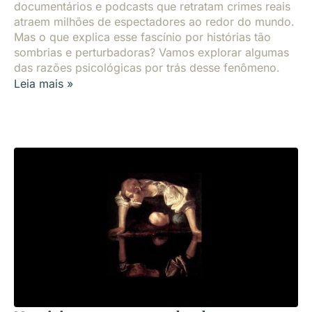
documentários e podcasts que retratam crimes reais
atraem milhões de espectadores ao redor do mundo.
Mas o que explica esse fascínio por histórias tão
sombrias e perturbadoras? Vamos explorar algumas
das razões psicológicas por trás desse fenômeno.
Leia mais »