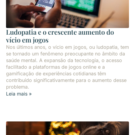
Ludopatia e o crescente aumento do
vício em jogos
Nos últimos anos, o vício em jogos, ou ludopatia, tem
se tornado um fenômeno preocupante no âmbito da
saúde mental. A expansão da tecnologia, o acesso
facilitado a plataformas de jogos online e a
gamificação de experiências cotidianas têm
contribuído significativamente para o aumento desse
problema.
Leia mais »