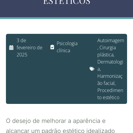
ESTÉTICOS
3 de
Autoimagem
Psicologia
fevereiro de
,
Cirurgia
clínica
2025
plástica
,
Dermatologi
a
,
Harmonizaç
ão facial
,
Procedimen
to estético
O desejo de melhorar a aparência e
alcançar um padrão estético idealizado