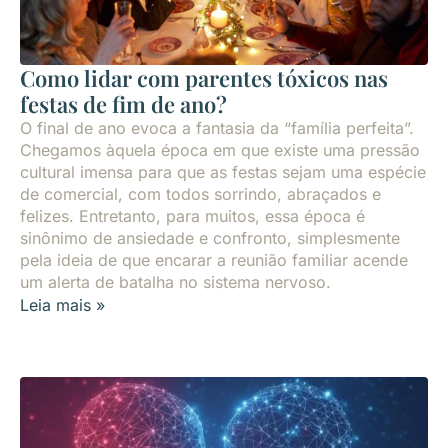
Como lidar com parentes tóxicos nas
festas de fim de ano?
O final de ano evoca a fantasia da “família perfeita”.
Chegamos àquela época em que existe uma pressão
cultural imensa para que as festas sejam uma espécie
de comercial, com todos sorrindo, abraçados e
felizes. Entretanto, para muitos, essa época é
sinônimo de ansiedade e confronto, simplesmente
pela ideia de que encarar a reunião familiar acende
um alerta de batalha no sistema nervoso.
Leia mais »