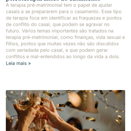
A terapia pré-matrimonial tem o papel de ajudar
casais a se prepararem para o casamento. Esse tipo
de terapia foca em identificar as fraquezas e pontos
de conflito do casal, que podem se agravar no
futuro. Vários temas importantes são tratados na
terapia pré-matrimonial, como finanças, vida sexual e
filhos, pontos que muitas vezes não são discutidos
com seriedade pelo casal, e que podem gerar
conflitos e mal-entendidos ao longo da vida a dois.
Leia mais »