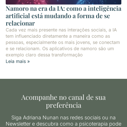
Namoro na era da IA: como a inteligência
artificial está mudando a forma de se
relacionar
Cada vez mais presente nas interações sociais, a IA
tem influenciado diretamente a maneira como as
pessoas, especialmente os mais jovens, se conectam
e se relacionam. Os aplicativos de namoro são um
exemplo claro dessa transformação
Leia mais »
Acompanhe no canal de sua
preferência
Siga Adriana Nunan nas redes sociais ou na
Newsletter e descubra como a psicoterapia pode