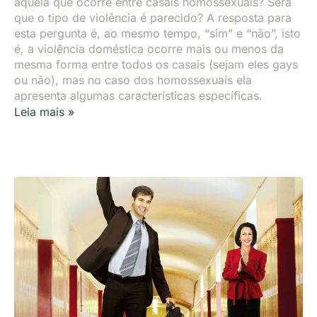
àquela que ocorre entre casais homossexuais? Será
que o tipo de violência é parecido? A resposta para
esta pergunta é, ao mesmo tempo, “sim” e “não”, isto
é, a violência doméstica ocorre mais ou menos da
mesma forma entre todos os casais (sejam eles gays
ou não), mas no caso dos homossexuais ela
apresenta algumas características específicas.
Leia mais »