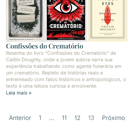
Confissões do Crematório
Resenha do livro “Confissões do Crematório” de
Caitlin Doughty, onde a jovem autora narra sua
experiência trabalhando como agente funerária em
um crematório. Repleto de histórias reais e
entremeado com fatos históricos e antropológicos, o
texto é uma leitura curiosa e envolvente.
Leia mais »
Anterior
1
…
11
12
13
Próximo