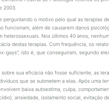
de 2003.
e perguntando o motivo pelo qual as terapias d
ão funcionam, além de causarem danos psicológ
 heterossexuais. Nos últimos 40 anos, nenhuma
icácia destas terapias. Com frequência, os relat
x-gays”, isto é, que conseguiram, segundo eles
s sobre sua eficácia não fosse suficiente, as t
divíduos que se submetem a elas. Após uma te
envolvem baixa autoestima, culpa, comportamen
cídio), ansiedade, isolamento social, evitação d