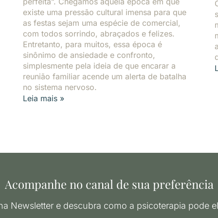
perfeita”. Chegamos àquela época em que
existe uma pressão cultural imensa para que
as festas sejam uma espécie de comercial,
com todos sorrindo, abraçados e felizes.
Entretanto, para muitos, essa época é
sinônimo de ansiedade e confronto,
simplesmente pela ideia de que encarar a
reunião familiar acende um alerta de batalha
no sistema nervoso.
Leia mais »
Acompanhe no canal de sua preferência
na Newsletter e descubra como a psicoterapia pode el