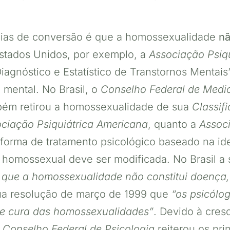
erapias de conversão é que a homossexualidade
n
stados Unidos, por exemplo, a
Associação Psiq
gnóstico e Estatístico de Transtornos Mentais
 mental. No Brasil, o
Conselho Federal de Medi
ém retirou a homossexualidade de sua
Classif
ciação Psiquiátrica Americana
, quanto a
Assoc
 forma de tratamento psicológico baseado na i
 homossexual deve ser modificada. No Brasil a si
 que a homossexualidade não constitui doença,
ua resolução de março de 1999 que
“os psicólo
 e cura das homossexualidades”
. Devido à cres
o
Conselho Federal de Psicologia
reiterou os pri