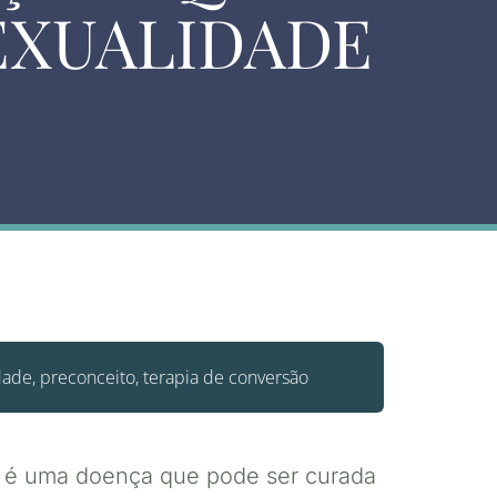
EXUALIDADE
dade
,
preconceito
,
terapia de conversão
e é uma doença que pode ser curada