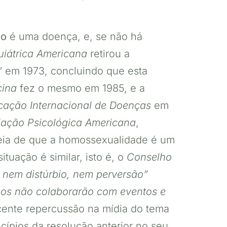
ão
é uma doença, e, se não há
uiátrica Americana
retirou a
” em 1973, concluindo que esta
cina
fez o mesmo em 1985, e a
icação Internacional de Doenças
em
iação Psicológica Americana
,
deia de que a homossexualidade é um
tuação é similar, isto é, o
Conselho
 nem distúrbio, nem perversão”
gos não colaborarão com eventos e
cente repercussão na mídia do tema
ncípios da resolução anterior no seu