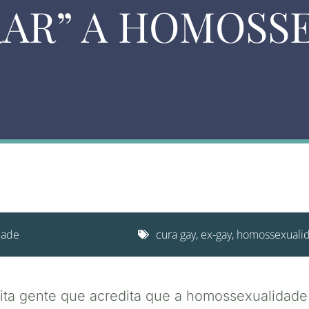
RAR” A HOMOSS
dade
cura gay
,
ex-gay
,
homossexuali
uita gente que acredita que a homossexualidad