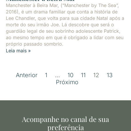
Manchester à Beira Mar, (“Manchester by The Sea”,
2016), é um drama familiar que conta a história de
Lee Chandler, que volta para sua cidade Natal após a
morte do seu irmão Joe. Lá descobre que será o
guardião legal de seu sobrinho adolescente Patrick,
ao mesmo tempo em que é obrigado a lidar com seu
próprio passado sombrio.
Leia mais »
Anterior
1
…
10
11
12
13
Próximo
Acompanhe no canal de sua
preferência