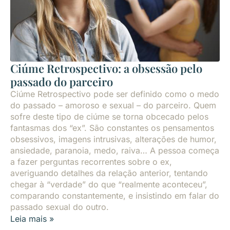
Ciúme Retrospectivo: a obsessão pelo
passado do parceiro
Ciúme Retrospectivo pode ser definido como o medo
do passado – amoroso e sexual – do parceiro. Quem
sofre deste tipo de ciúme se torna obcecado pelos
fantasmas dos “ex”. São constantes os pensamentos
obsessivos, imagens intrusivas, alterações de humor,
ansiedade, paranoia, medo, raiva… A pessoa começa
a fazer perguntas recorrentes sobre o ex,
averiguando detalhes da relação anterior, tentando
chegar à “verdade” do que “realmente aconteceu”,
comparando constantemente, e insistindo em falar do
passado sexual do outro.
Leia mais »