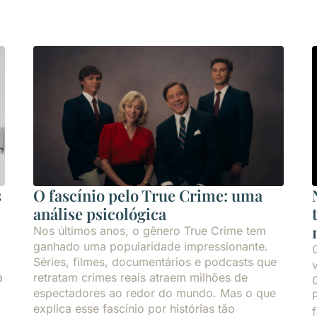
s
O fascínio pelo True Crime: uma
análise psicológica
Nos últimos anos, o gênero True Crime tem
ganhado uma popularidade impressionante.
Séries, filmes, documentários e podcasts que
a
retratam crimes reais atraem milhões de
espectadores ao redor do mundo. Mas o que
explica esse fascínio por histórias tão