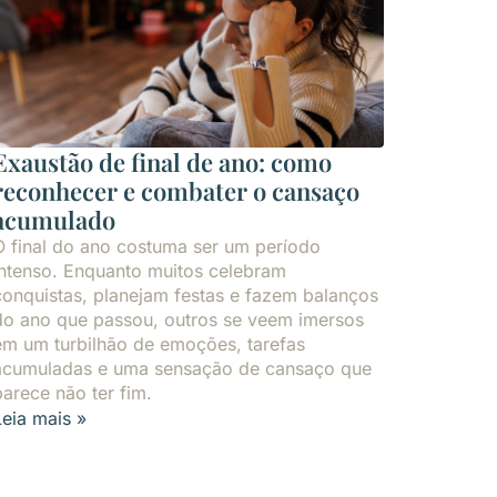
Exaustão de final de ano: como
reconhecer e combater o cansaço
acumulado
O final do ano costuma ser um período
intenso. Enquanto muitos celebram
conquistas, planejam festas e fazem balanços
do ano que passou, outros se veem imersos
em um turbilhão de emoções, tarefas
acumuladas e uma sensação de cansaço que
parece não ter fim.
Leia mais »