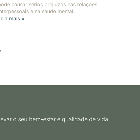
pode causar sérios prejuízos nas relações
interpessoais e na saúde mental.
Leia mais »
o
evar o seu bem-estar e qualidade de vida.