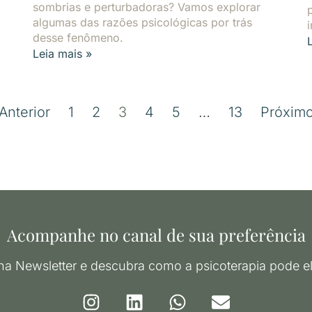
sombrias e perturbadoras? Vamos explorar
algumas das razões psicológicas por trás
desse fenômeno.
Leia mais »
Anterior
1
2
3
4
5
…
13
Próxim
Acompanhe no canal de sua preferência
na Newsletter e descubra como a psicoterapia pode el