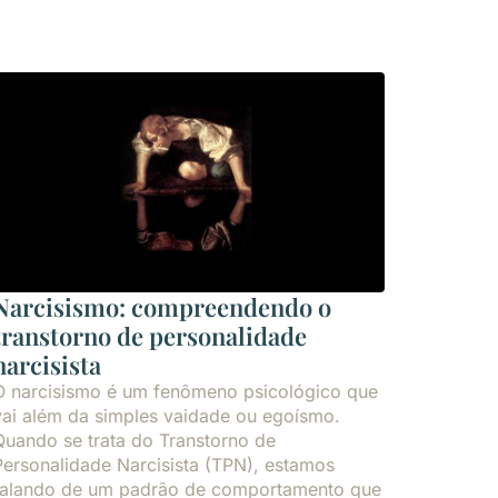
Narcisismo: compreendendo o
transtorno de personalidade
narcisista
O narcisismo é um fenômeno psicológico que
vai além da simples vaidade ou egoísmo.
Quando se trata do Transtorno de
Personalidade Narcisista (TPN), estamos
falando de um padrão de comportamento que